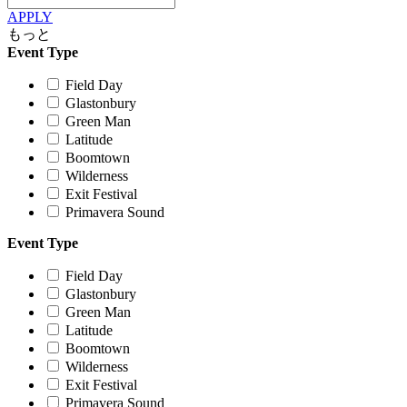
APPLY
もっと
Event Type
Field Day
Glastonbury
Green Man
Latitude
Boomtown
Wilderness
Exit Festival
Primavera Sound
Event Type
Field Day
Glastonbury
Green Man
Latitude
Boomtown
Wilderness
Exit Festival
Primavera Sound