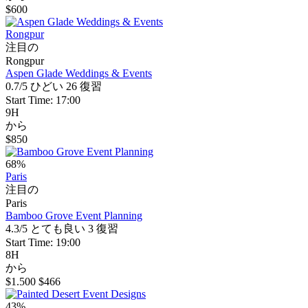
$600
Rongpur
注目の
Rongpur
Aspen Glade Weddings & Events
0.7/5
ひどい
26 復習
Start Time: 17:00
9H
から
$850
68%
Paris
注目の
Paris
Bamboo Grove Event Planning
4.3/5
とても良い
3 復習
Start Time: 19:00
8H
から
$1.500
$466
43%