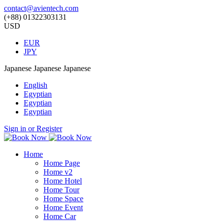
contact@avientech.com
(+88) 01322303131
USD
EUR
JPY
Japanese
Japanese
Japanese
English
Egyptian
Egyptian
Egyptian
Sign in or Register
Home
Home Page
Home v2
Home Hotel
Home Tour
Home Space
Home Event
Home Car