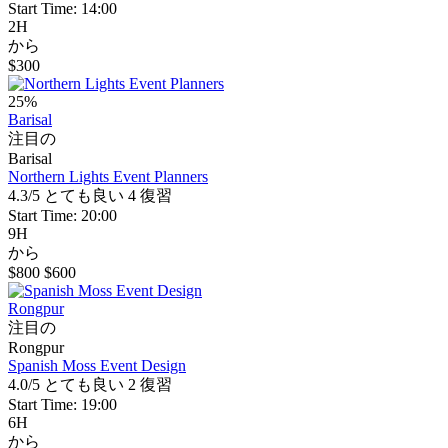
Start Time: 14:00
2H
から
$300
25%
Barisal
注目の
Barisal
Northern Lights Event Planners
4.3/5
とても良い
4 復習
Start Time: 20:00
9H
から
$800
$600
Rongpur
注目の
Rongpur
Spanish Moss Event Design
4.0/5
とても良い
2 復習
Start Time: 19:00
6H
から