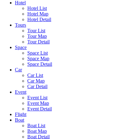
Hotel
Hotel List
Hotel Map
Hotel Detail
Tours
Tour List
Tour Map
Tour Detail
Space
Space List
Space Map
Space Detail
Car
Car List
Car Map
Car Detail
Event
Event List
Event Map
Event Detail
Flight
Boat
Boat List
Boat Map
Boat Detail