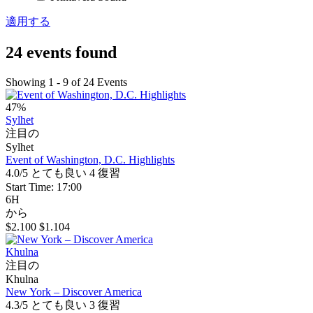
適用する
24 events found
Showing 1 - 9 of 24 Events
47%
Sylhet
注目の
Sylhet
Event of Washington, D.C. Highlights
4.0/5
とても良い
4 復習
Start Time: 17:00
6H
から
$2.100
$1.104
Khulna
注目の
Khulna
New York – Discover America
4.3/5
とても良い
3 復習