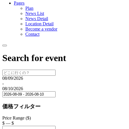
Pages
Plan
News List
News Detail
Location Detail
Become a vendor
Contact
Search for event
08/09/2026
-
08/10/2026
価格フィルター
Price Range ($)
$
—
$